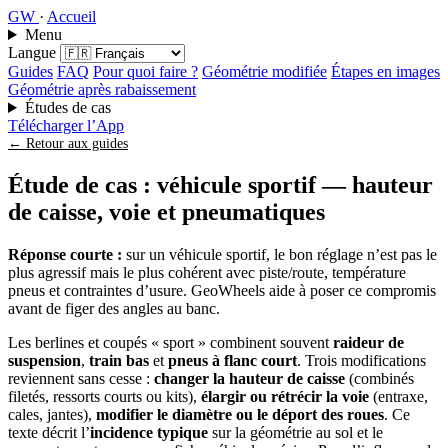
GW
·
Accueil
Menu
Langue
Guides
FAQ
Pour quoi faire ?
Géométrie modifiée
Étapes en images
Géométrie après rabaissement
Études de cas
Télécharger l’App
← Retour aux guides
Étude de cas : véhicule sportif — hauteur
de caisse, voie et pneumatiques
Réponse courte :
sur un véhicule sportif, le bon réglage n’est pas le
plus agressif mais le plus cohérent avec piste/route, température
pneus et contraintes d’usure. GeoWheels aide à poser ce compromis
avant de figer des angles au banc.
Les berlines et coupés « sport » combinent souvent
raideur de
suspension
,
train bas
et
pneus à flanc court
. Trois modifications
reviennent sans cesse :
changer la hauteur de caisse
(combinés
filetés, ressorts courts ou kits),
élargir ou rétrécir la voie
(entraxe,
cales, jantes),
modifier le diamètre ou le déport des roues
. Ce
texte décrit l’
incidence typique
sur la géométrie au sol et le