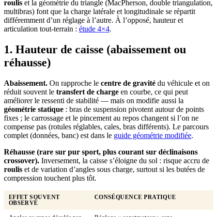
roulis
et la géométrie du triangle (MacPherson, double triangulation,
multibras) font que la charge latérale et longitudinale se répartit
différemment d’un réglage à l’autre. À l’opposé, hauteur et
articulation tout-terrain :
étude 4×4
.
1. Hauteur de caisse (abaissement ou
réhausse)
Abaissement.
On rapproche le
centre de gravité
du véhicule et on
réduit souvent le
transfert de charge
en courbe, ce qui peut
améliorer le ressenti de stabilité — mais on modifie aussi la
géométrie statique
: bras de suspension pivotent autour de points
fixes ; le carrossage et le pincement au repos changent si l’on ne
compense pas (rotules réglables, cales, bras différents). Le parcours
complet (données, banc) est dans le
guide géométrie modifiée
.
Réhausse (rare sur pur sport, plus courant sur déclinaisons
crossover).
Inversement, la caisse s’éloigne du sol : risque accru de
roulis
et de variation d’angles sous charge, surtout si les butées de
compression touchent plus tôt.
EFFET SOUVENT
CONSÉQUENCE PRATIQUE
OBSERVÉ