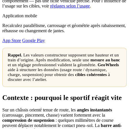
comportement — pas une fiche véhicule précise. Pour l’influence de
l’usage sur les cibles, voir
réglages selon l’usage
.
Application mobile
Recalculez parallélisme, carrossage et géométrie après rabaissement,
réhausse ou changement de jantes.
App Store
Google Play
Rappel.
Les valeurs constructeur supposent une hauteur et un
train d’origine. Après modification, seule une
mesure au banc
et un réglage professionnel valident la géométrie.
GeoWheels
aide à structurer les données (usage route / dynamique,
charge, suspension) pour obtenir des
cibles cohérentes
à
discuter avec l’atelier.
Contexte : pourquoi le sportif réagit vite
Sur un châssis orienté tenue de route, les
angles instantanés
(carrossage, pincement, chasse) varient fortement avec la
compression de suspension
: quelques millimètres de course
peuvent déplacer notablement le contact pneu–sol. La
barre anti-