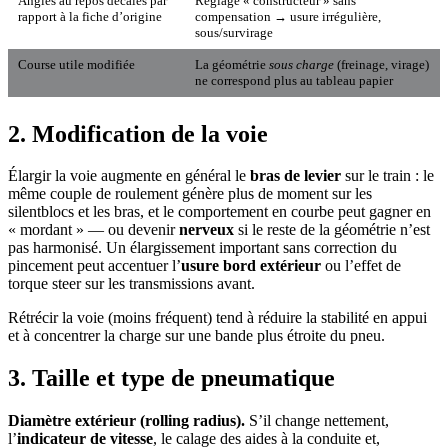
Angles au repos décalés par
Réglage « constructeur » sans
rapport à la fiche d’origine
compensation → usure irrégulière,
sous/survirage
Course utile modifiée
La géométrie
sous charge
(freinage, virage)
ne correspond plus au tableau papier
2. Modification de la voie
Élargir la voie augmente en général le
bras de levier
sur le train : le
même couple de roulement génère plus de moment sur les
silentblocs et les bras, et le comportement en courbe peut gagner en
« mordant » — ou devenir
nerveux
si le reste de la géométrie n’est
pas harmonisé. Un élargissement important sans correction du
pincement peut accentuer l’
usure bord extérieur
ou l’effet de
torque steer sur les transmissions avant.
Rétrécir la voie (moins fréquent) tend à réduire la stabilité en appui
et à concentrer la charge sur une bande plus étroite du pneu.
3. Taille et type de pneumatique
Diamètre extérieur (rolling radius).
S’il change nettement,
l’
indicateur de vitesse
, le calage des aides à la conduite et,