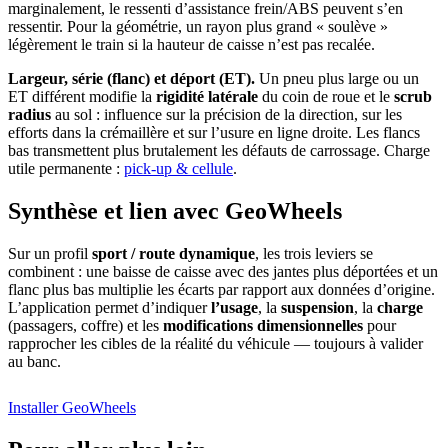
marginalement, le ressenti d’assistance frein/ABS peuvent s’en
ressentir. Pour la géométrie, un rayon plus grand « soulève »
légèrement le train si la hauteur de caisse n’est pas recalée.
Largeur, série (flanc) et déport (ET).
Un pneu plus large ou un
ET différent modifie la
rigidité latérale
du coin de roue et le
scrub
radius
au sol : influence sur la précision de la direction, sur les
efforts dans la crémaillère et sur l’usure en ligne droite. Les flancs
bas transmettent plus brutalement les défauts de carrossage. Charge
utile permanente :
pick-up & cellule
.
Synthèse et lien avec GeoWheels
Sur un profil
sport / route dynamique
, les trois leviers se
combinent : une baisse de caisse avec des jantes plus déportées et un
flanc plus bas multiplie les écarts par rapport aux données d’origine.
L’application permet d’indiquer
l’usage
, la
suspension
, la
charge
(passagers, coffre) et les
modifications dimensionnelles
pour
rapprocher les cibles de la réalité du véhicule — toujours à valider
au banc.
Installer GeoWheels