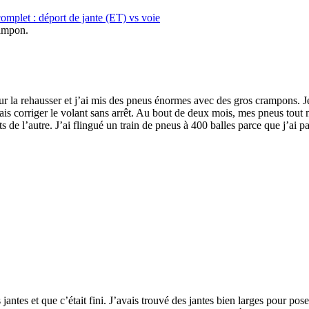
omplet : déport de jante (ET) vs voie
ur la rehausser et j’ai mis des pneus énormes avec des gros crampons. J
devais corriger le volant sans arrêt. Au bout de deux mois, mes pneus tout
s de l’autre. J’ai flingué un train de pneus à 400 balles parce que j’ai 
jantes et que c’était fini. J’avais trouvé des jantes bien larges pour pose