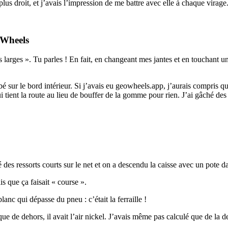
 plus droit, et j’avais l’impression de me battre avec elle à chaque virage
oWheels
s larges ». Tu parles ! En fait, en changeant mes jantes et en touchant u
sur le bord intérieur. Si j’avais eu geowheels.app, j’aurais compris que
i tient la route au lieu de bouffer de la gomme pour rien. J’ai gâché de
té des ressorts courts sur le net et on a descendu la caisse avec un pote 
ais que ça faisait « course ».
lanc qui dépasse du pneu : c’était la ferraille !
 que de dehors, il avait l’air nickel. J’avais même pas calculé que de la 