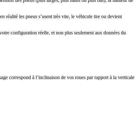
ension des pneus (plus larges, plus hauts ou plus bas), la hauteur de
 réalité les pneus s’usent très vite, le véhicule tire ou devient
votre configuration réelle, et non plus seulement aux données du
age correspond à l’inclinaison de vos roues par rapport à la verticale