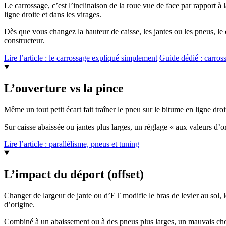
Le carrossage, c’est l’inclinaison de la roue vue de face par rapport à l
ligne droite et dans les virages.
Dès que vous changez la hauteur de caisse, les jantes ou les pneus, le 
constructeur.
Lire l’article : le carrossage expliqué simplement
Guide dédié : carro
L’ouverture vs la pince
Même un tout petit écart fait traîner le pneu sur le bitume en ligne dro
Sur caisse abaissée ou jantes plus larges, un réglage « aux valeurs d’
Lire l’article : parallélisme, pneus et tuning
L’impact du déport (offset)
Changer de largeur de jante ou d’ET modifie le bras de levier au sol, l
d’origine.
Combiné à un abaissement ou à des pneus plus larges, un mauvais choix d