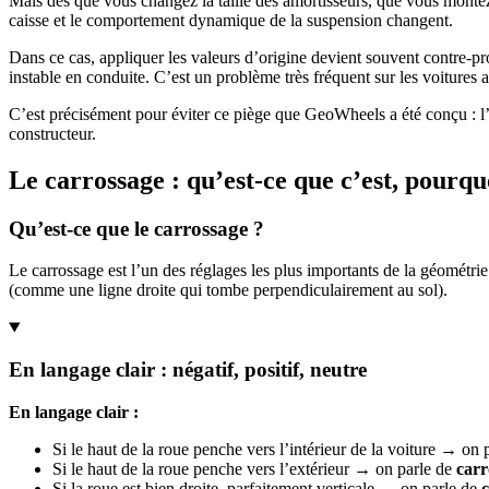
Mais dès que vous changez la taille des amortisseurs, que vous montez 
caisse et le comportement dynamique de la suspension changent.
Dans ce cas, appliquer les valeurs d’origine devient souvent contre-prod
instable en conduite. C’est un problème très fréquent sur les voitures 
C’est précisément pour éviter ce piège que GeoWheels a été conçu : l’
constructeur.
Le carrossage : qu’est-ce que c’est, pourq
Qu’est-ce que le carrossage ?
Le carrossage est l’un des réglages les plus importants de la géométrie
(comme une ligne droite qui tombe perpendiculairement au sol).
En langage clair : négatif, positif, neutre
En langage clair :
Si le haut de la roue penche vers l’intérieur de la voiture → on 
Si le haut de la roue penche vers l’extérieur → on parle de
carr
Si la roue est bien droite, parfaitement verticale → on parle de
c