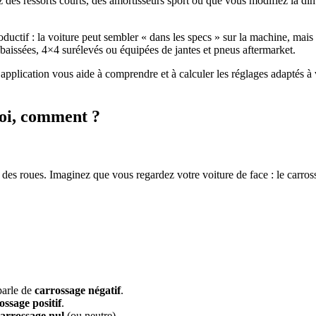
des ressorts courts, des amortisseurs sport ou que vous modifiez la dim
uctif : la voiture peut sembler « dans les specs » sur la machine, mais en
abaissées, 4×4 surélevés ou équipées de jantes et pneus aftermarket.
application vous aide à comprendre et à calculer les réglages adaptés à 
uoi, comment ?
 des roues. Imaginez que vous regardez votre voiture de face : le carross
parle de
carrossage négatif
.
ossage positif
.
arrossage nul
(ou neutre).