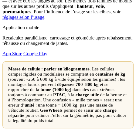
— et avec eux les angles au sol. Les mêmes trois familles de modifs
que sur les autres profils s’appliquent :
hauteur
,
voie
,
pneumatiques
. Pour l’influence de l’usage sur les cibles, voir
réglages selon l’usage
.
Application mobile
Recalculez parallélisme, carrossage et géométrie après rabaissement,
réhausse ou changement de jantes.
App Store
Google Play
Masse de cellule : parler en kilogrammes.
Les cellules
camper rigides ou modulaires se comptent en
centaines de kg
(souvent ~250 à 600 kg à vide équipé selon les gammes) ; les
montages lourds peuvent
dépasser 700–800 kg
et se
rapprocher de la
tonne (1000 kg)
dans des cas extrêmes —
toujours à comparer au
PTAC
, à la
charge utile
de la benne et
à l’homologation. Une confusion « mille tonnes » serait une
erreur d’
unité
: une tonne = 1000 kg, pas une masse de
véhicule routier.
GeoWheels
permet de saisir une
charge
répartie
pour estimer l’effet sur la géométrie, pas pour valider
la légalité du poids total.