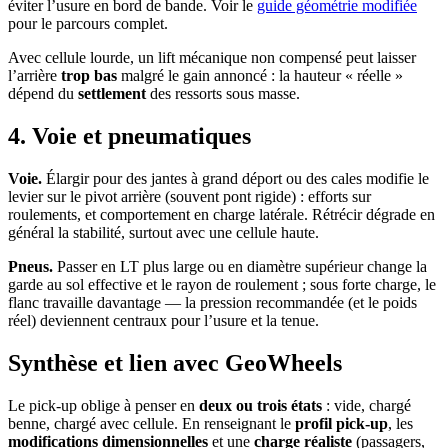
éviter l’usure en bord de bande. Voir le
guide géométrie modifiée
pour le parcours complet.
Avec cellule lourde, un lift mécanique non compensé peut laisser
l’arrière
trop bas
malgré le gain annoncé : la hauteur « réelle »
dépend du
settlement
des ressorts sous masse.
4. Voie et pneumatiques
Voie.
Élargir pour des jantes à grand déport ou des cales modifie le
levier sur le pivot arrière (souvent pont rigide) : efforts sur
roulements, et comportement en charge latérale. Rétrécir dégrade en
général la stabilité, surtout avec une cellule haute.
Pneus.
Passer en LT plus large ou en diamètre supérieur change la
garde au sol effective et le rayon de roulement ; sous forte charge, le
flanc travaille davantage — la pression recommandée (et le poids
réel) deviennent centraux pour l’usure et la tenue.
Synthèse et lien avec GeoWheels
Le pick-up oblige à penser en
deux ou trois états
: vide, chargé
benne, chargé avec cellule. En renseignant le
profil pick-up
, les
modifications dimensionnelles
et une
charge réaliste
(passagers,