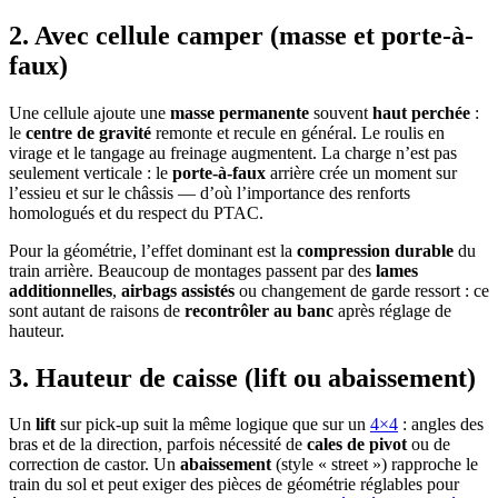
2. Avec cellule camper (masse et porte-à-
faux)
Une cellule ajoute une
masse permanente
souvent
haut perchée
:
le
centre de gravité
remonte et recule en général. Le roulis en
virage et le tangage au freinage augmentent. La charge n’est pas
seulement verticale : le
porte-à-faux
arrière crée un moment sur
l’essieu et sur le châssis — d’où l’importance des renforts
homologués et du respect du PTAC.
Pour la géométrie, l’effet dominant est la
compression durable
du
train arrière. Beaucoup de montages passent par des
lames
additionnelles
,
airbags assistés
ou changement de garde ressort : ce
sont autant de raisons de
recontrôler au banc
après réglage de
hauteur.
3. Hauteur de caisse (lift ou abaissement)
Un
lift
sur pick-up suit la même logique que sur un
4×4
: angles des
bras et de la direction, parfois nécessité de
cales de pivot
ou de
correction de castor. Un
abaissement
(style « street ») rapproche le
train du sol et peut exiger des pièces de géométrie réglables pour