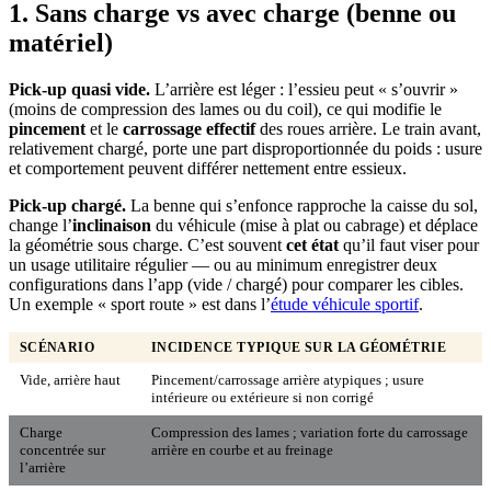
1. Sans charge vs avec charge (benne ou
matériel)
Pick-up quasi vide.
L’arrière est léger : l’essieu peut « s’ouvrir »
(moins de compression des lames ou du coil), ce qui modifie le
pincement
et le
carrossage effectif
des roues arrière. Le train avant,
relativement chargé, porte une part disproportionnée du poids : usure
et comportement peuvent différer nettement entre essieux.
Pick-up chargé.
La benne qui s’enfonce rapproche la caisse du sol,
change l’
inclinaison
du véhicule (mise à plat ou cabrage) et déplace
la géométrie sous charge. C’est souvent
cet état
qu’il faut viser pour
un usage utilitaire régulier — ou au minimum enregistrer deux
configurations dans l’app (vide / chargé) pour comparer les cibles.
Un exemple « sport route » est dans l’
étude véhicule sportif
.
SCÉNARIO
INCIDENCE TYPIQUE SUR LA GÉOMÉTRIE
Vide, arrière haut
Pincement/carrossage arrière atypiques ; usure
intérieure ou extérieure si non corrigé
Charge
Compression des lames ; variation forte du carrossage
concentrée sur
arrière en courbe et au freinage
l’arrière