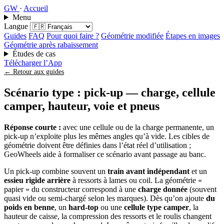
GW
·
Accueil
Menu
Langue
Guides
FAQ
Pour quoi faire ?
Géométrie modifiée
Étapes en images
Géométrie après rabaissement
Études de cas
Télécharger l’App
← Retour aux guides
Scénario type : pick-up — charge, cellule
camper, hauteur, voie et pneus
Réponse courte :
avec une cellule ou de la charge permanente, un
pick-up n’exploite plus les mêmes angles qu’à vide. Les cibles de
géométrie doivent être définies dans l’état réel d’utilisation ;
GeoWheels aide à formaliser ce scénario avant passage au banc.
Un pick-up combine souvent un
train avant indépendant
et un
essieu rigide arrière
à ressorts à lames ou coil. La géométrie «
papier » du constructeur correspond à une
charge donnée
(souvent
quasi vide ou semi-chargé selon les marques). Dès qu’on ajoute
du
poids en benne
, un
hard-top
ou une
cellule type camper
, la
hauteur de caisse, la compression des ressorts et le roulis changent