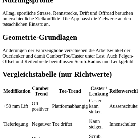
Alltag, sportliche Strasse, Rennstrecke, Drift und Offroad brauchen
unterschiedliche Zielkonflikte. Die App passt die Zielwerte an den
tatsachlichen Einsatz an.
Geometrie-Grundlagen
Änderungen der Fahrzeughöhe verschieben die Arbeitswinkel der
Querlenker und damit Camber/Toe/Caster unter Last. Auch Felgen-
Offset und Reifenbreite beeinflussen Scrub-Radius und Lenkgefuhl.
Vergleichstabelle (nur Richtwerte)
Camber-
Caster /
Modifikation
Toe-Trend
Reifenverschl
Trend
Lenkung
Caster
Oft
+50 mm Lift
Plattformabhangig
kann
Aussenschulte
positiver
sinken
Kann
Tieferlegung
Negativer
Toe driftet
Innenschulter
steigen
Scrub-