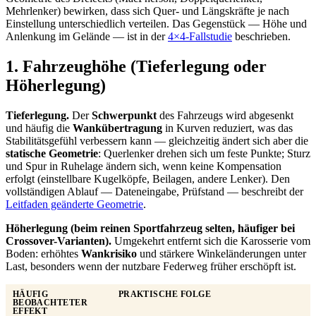
Mehrlenker) bewirken, dass sich Quer- und Längskräfte je nach
Einstellung unterschiedlich verteilen. Das Gegenstück — Höhe und
Anlenkung im Gelände — ist in der
4×4-Fallstudie
beschrieben.
1. Fahrzeughöhe (Tieferlegung oder
Höherlegung)
Tieferlegung.
Der
Schwerpunkt
des Fahrzeugs wird abgesenkt
und häufig die
Wankübertragung
in Kurven reduziert, was das
Stabilitätsgefühl verbessern kann — gleichzeitig ändert sich aber die
statische Geometrie
: Querlenker drehen sich um feste Punkte; Sturz
und Spur in Ruhelage ändern sich, wenn keine Kompensation
erfolgt (einstellbare Kugelköpfe, Beilagen, andere Lenker). Den
vollständigen Ablauf — Dateneingabe, Prüfstand — beschreibt der
Leitfaden geänderte Geometrie
.
Höherlegung (beim reinen Sportfahrzeug selten, häufiger bei
Crossover-Varianten).
Umgekehrt entfernt sich die Karosserie vom
Boden: erhöhtes
Wankrisiko
und stärkere Winkeländerungen unter
Last, besonders wenn der nutzbare Federweg früher erschöpft ist.
HÄUFIG
PRAKTISCHE FOLGE
BEOBACHTETER
EFFEKT