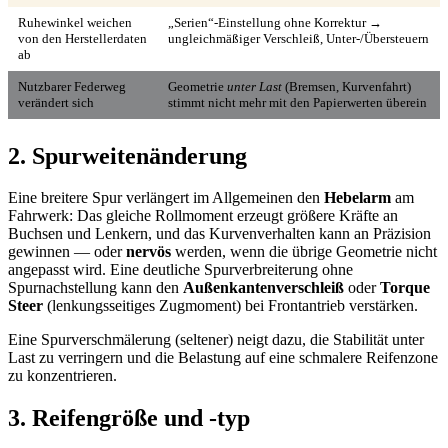
Ruhewinkel weichen
„Serien“-Einstellung ohne Korrektur →
von den Herstellerdaten
ungleichmäßiger Verschleiß, Unter-/Übersteuern
ab
Nutzbarer Federweg
Geometrie
unter Last
(Bremsen, Kurvenfahrt)
verändert sich
stimmt nicht mehr mit den Papierwerten überein
2. Spurweitenänderung
Eine breitere Spur verlängert im Allgemeinen den
Hebelarm
am
Fahrwerk: Das gleiche Rollmoment erzeugt größere Kräfte an
Buchsen und Lenkern, und das Kurvenverhalten kann an Präzision
gewinnen — oder
nervös
werden, wenn die übrige Geometrie nicht
angepasst wird. Eine deutliche Spurverbreiterung ohne
Spurnachstellung kann den
Außenkantenverschleiß
oder
Torque
Steer
(lenkungsseitiges Zugmoment) bei Frontantrieb verstärken.
Eine Spurverschmälerung (seltener) neigt dazu, die Stabilität unter
Last zu verringern und die Belastung auf eine schmalere Reifenzone
zu konzentrieren.
3. Reifengröße und -typ