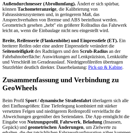
Außendurchmesser (Abrollumfang).
Ändert er sich spürbar,
können
Tachometeranzeige
, die Kalibrierung von
Fahrassistenzsystemen und, in geringerem Maß, das
Ansprechverhalten von Bremse und ABS beeinflusst werden.
Geometrisch gesehen „hebt" ein größerer Rollradius das Fahrwerk
leicht an, wenn die Einbaulage nicht neu eingestellt wird.
Breite, Reifenserie (Flankenhöhe) und Einpresstiefe (ET).
Ein
breiterer Reifen oder eine andere Einpresstiefe verändert die
Seitensteifigkeit
des Radträgers und den
Scrub-Radius
an der
Fahrbahnoberfläche: Auswirkungen auf Lenkpräzision, Lenkkräfte
und Verschleiß im Geradeauslauf. Niedrigprofilreifen übertragen
Sturzfehler deutlich direkter. Dauerbelastung:
Pick-up & Kabine
.
Zusammenfassung und Verbindung zu
GeoWheels
Beim Profil
Sport / dynamische Straßenfahrt
überlagern sich alle
drei Einflussgrößen: Eine Tieferlegung kombiniert mit stärker
versetzten Felgen und niedrigerem Reifenprofil vervielfacht die
Abweichungen gegenüber den Seriendaten. Die App ermöglicht die
Eingabe von
Nutzungsprofil
,
Fahrwerk
,
Beladung
(Insassen,
Gepäck) und
geometrischen Änderungen
, um Zielwerte zu
erhalten, die der tatsächlichen Fahrzeugkonfiguration näher kommen