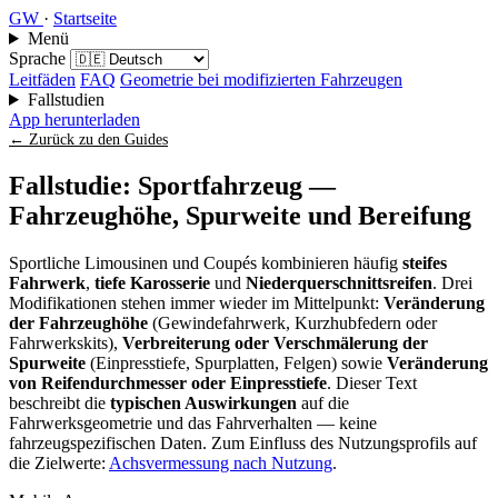
GW
·
Startseite
Menü
Sprache
Leitfäden
FAQ
Geometrie bei modifizierten Fahrzeugen
Fallstudien
App herunterladen
← Zurück zu den Guides
Fallstudie: Sportfahrzeug —
Fahrzeughöhe, Spurweite und Bereifung
Sportliche Limousinen und Coupés kombinieren häufig
steifes
Fahrwerk
,
tiefe Karosserie
und
Niederquerschnittsreifen
. Drei
Modifikationen stehen immer wieder im Mittelpunkt:
Veränderung
der Fahrzeughöhe
(Gewindefahrwerk, Kurzhubfedern oder
Fahrwerkskits),
Verbreiterung oder Verschmälerung der
Spurweite
(Einpresstiefe, Spurplatten, Felgen) sowie
Veränderung
von Reifendurchmesser oder Einpresstiefe
. Dieser Text
beschreibt die
typischen Auswirkungen
auf die
Fahrwerksgeometrie und das Fahrverhalten — keine
fahrzeugspezifischen Daten. Zum Einfluss des Nutzungsprofils auf
die Zielwerte:
Achsvermessung nach Nutzung
.