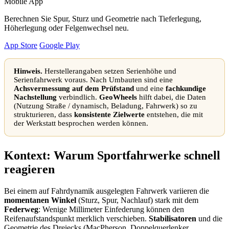
Mobile App
Berechnen Sie Spur, Sturz und Geometrie nach Tieferlegung,
Höherlegung oder Felgenwechsel neu.
App Store
Google Play
Hinweis.
Herstellerangaben setzen Serienhöhe und
Serienfahrwerk voraus. Nach Umbauten sind eine
Achsvermessung auf dem Prüfstand
und eine
fachkundige
Nachstellung
verbindlich.
GeoWheels
hilft dabei, die Daten
(Nutzung Straße / dynamisch, Beladung, Fahrwerk) so zu
strukturieren, dass
konsistente Zielwerte
entstehen, die mit
der Werkstatt besprochen werden können.
Kontext: Warum Sportfahrwerke schnell
reagieren
Bei einem auf Fahrdynamik ausgelegten Fahrwerk variieren die
momentanen Winkel
(Sturz, Spur, Nachlauf) stark mit dem
Federweg
: Wenige Millimeter Einfederung können den
Reifenaufstandspunkt merklich verschieben.
Stabilisatoren
und die
Geometrie des Dreiecks (MacPherson, Doppelquerlenker,