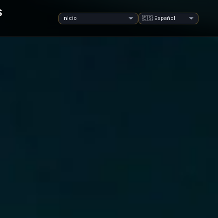
S
Ir
Idioma
a