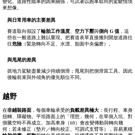
變化。道路性能車的因果關係，可試著以跑車取向的駕駛情境
來想像。
與日常用車的主要差異
賽道取向假設了
輪胎工作溫度
、
空力下壓
與
側向 G 值
，這
些在一般道路上難以重現。把賽道表單直接搬到開放道路往
往
危險
（緊急轉向不足、水漂、胎面中央偏磨）。
與甩尾的差異
抓地力駕駛盡量減少持續側滑；甩尾則把側滑當工具。因此
後輪前束與外傾角的優先順位不同。
越野
在
非鋪裝路面
，每個車輪承受的
負載差異極大
：長行程、車身
扭轉、障礙物。平坦路面上的「理想」幾何，在單側入坑、對
側騰空時不再成立。加高車身（lift）會改變傳動與轉向幾
何；若未修正（墊片／轉向校正、可調式支臂等），容易累積