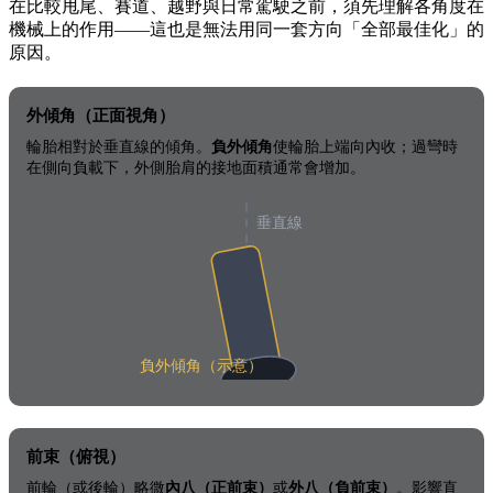
在比較甩尾、賽道、越野與日常駕駛之前，須先理解各角度在
機械上的作用——這也是無法用同一套方向「全部最佳化」的
原因。
外傾角（正面視角）
輪胎相對於垂直線的傾角。
負外傾角
使輪胎上端向內收；過彎時
在側向負載下，外側胎肩的接地面積通常會增加。
垂直線
負外傾角（示意）
前束（俯視）
前輪（或後輪）略微
內八（正前束）
或
外八（負前束）
。影響直