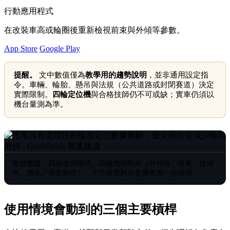
行動應用程式
在改裝車高或輪圈後重新檢視前束與外傾等參數。
App Store
Google Play
提醒。
文中數值僅為
教學用的趨勢說明
，並非通用設定指
令。車輛、輪胎、懸吊與法規（公共道路或封閉賽道）決定
實際限制。
四輪定位機
與合格技師仍不可或缺；實車仍須以
機台量測為準。
整體概覽：四種使用情境、四種幾何取捨（外傾角、前束、後傾
角、懸吊／襯套剛性）。下方章節與示意圖將進一步說明。
使用情境會動到的三個主要槓桿