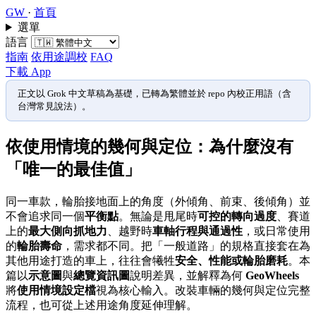
GW
·
首頁
選單
語言
指南
依用途調校
FAQ
下載 App
正文以 Grok 中文草稿為基礎，已轉為繁體並於 repo 內校正用語（含
台灣常見說法）。
依使用情境的幾何與定位：為什麼沒有
「唯一的最佳值」
同一車款，輪胎接地面上的角度（外傾角、前束、後傾角）並
不會追求同一個
平衡點
。無論是甩尾時
可控的轉向過度
、賽道
上的
最大側向抓地力
、越野時
車軸行程與通過性
，或日常使用
的
輪胎壽命
，需求都不同。把「一般道路」的規格直接套在為
其他用途打造的車上，往往會犧牲
安全、性能或輪胎磨耗
。本
篇以
示意圖
與
總覽資訊圖
說明差異，並解釋為何
GeoWheels
將
使用情境設定檔
視為核心輸入。改裝車輛的幾何與定位完整
流程，也可從上述用途角度延伸理解。