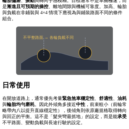
輪胎偏磨
、
振動
與轉向手感模糊。目標通常不是單圈極速，而
是
漸進且可預期的操控
、離地間隙與機械可靠度。加高、輪胎
與負載在非鋪裝與 4×4 情境下應視為與鋪裝路面不同的條件
組合。
不平整路面 → 各輪負載不同
日常使用
在開放道路上，通常優先考量
緊急煞車穩定性
、
舒適性
、
油耗
與
輪胎均勻磨耗
。因此外傾角多接近
中性
，前束較小（前輪常
略帶內八以提升直線穩定性），後傾角則依原廠規格取得轉向
與回正的平衡。這不是「髮夾彎最抓地」的設定，而是能
承受
不平路面、變動負載與長途行駛的設定。