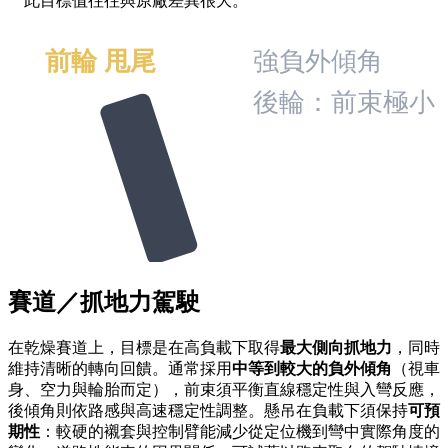
此目標值往往與原廠差異很大。
前輪 甩尾
強負外傾角
後輪：前束極小
賽道／抓地力駕駛
在乾燥賽道上，目標是在高負載下取得
最大側向抓地力
，同時
維持清晰的轉向回饋。通常採用
中等到較大的負外傾角
（視車
身、空力與輪胎而定），前束須平衡直線穩定性與入彎反應，
後傾角則依路感與高速穩定性調整。懸吊在負載下須保持
可預
期性
：較硬的襯套與控制臂能減少從定位機到彎中實際角度的