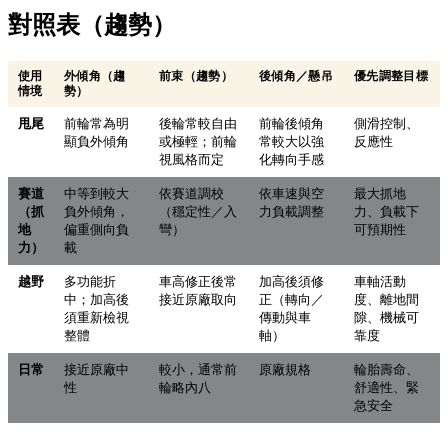
對照表（趨勢）
使用
外傾角（趨
前束（趨勢）
後傾角／懸吊
優先調整目標
情境
勢）
甩尾
前輪常為明
後輪常較自由
前輪後傾角
側滑控制、
顯負外傾角
或極輕；前輪
常較大以強
反應性
視風格而定
化轉向手感
賽道
中等到較大
依賽道調校
依車速與空
最大抓地
（抓
負外傾角，
（穩定性／入
力負載調整
力、負載下
地
偏重側向負
彎）
可預期性
力）
載
越野
多功能折
車高修正後常
加高後須修
車軸活動
中；加高後
接近原廠取向
正（轉向／
度、離地間
須重新檢視
傳動與車
隙、機械可
整體
軸）
靠度
日常
接近原廠中
較小，通常前
原廠規格
輪胎壽命、
性
輪略內八
舒適性、緊
急安全