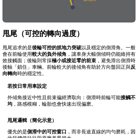
甩尾（可控的轉向過度）
甩尾追求的是
後輪可控的抓地力突破
以及穩定的側滑角。一般
會在前輪使用
較大的負外傾角
，讓車身大幅側傾時仍能維持有
效接觸面；後輪則常採
極小或接近零的前束
，避免滑出側滑時
後軸「鎖住」車輛。前輪較大的後傾角有助於方向盤回正與
反
向轉向
時的穩定性。
若按日常用車設定
外傾角接近中性且前束偏經濟取向：側滑時前輪可能
接觸不
均
，路感模糊，輪胎也會快速出現偏磨。
甩尾邏輯（簡化示意）
優先的是
側滑中的可控窗口
，而非長途直線的均勻磨耗，因