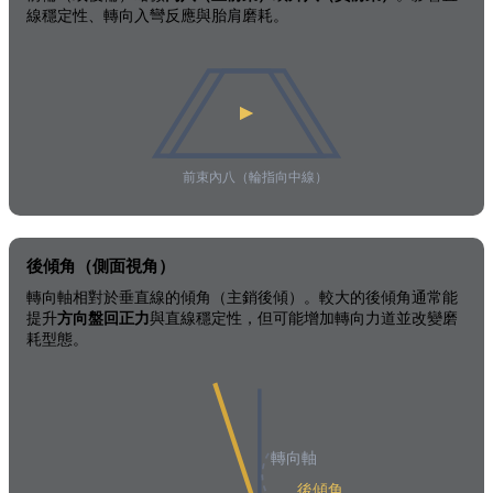
線穩定性、轉向入彎反應與胎肩磨耗。
前束內八（輪指向中線）
後傾角（側面視角）
轉向軸相對於垂直線的傾角（主銷後傾）。較大的後傾角通常能
提升
方向盤回正力
與直線穩定性，但可能增加轉向力道並改變磨
耗型態。
轉向軸
後傾角