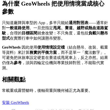
為什麼 GeoWheels 把使用情境當成核心
參數
只知道廠牌與車型的 App，多半只能給
通用對照表
——通常針
對
一般道路使用
。一旦您指定
甩尾、賽道、越野或熱血道路駕
駛
，合理的
目標區間
就會改變：不只角度，還包括
負載
與
懸吊
型式
在實際行車中如何讓懸吊變形。
GeoWheels
因此使用
使用情境設定檔
（結合懸吊、改裝、載重
等資料）來計算
務實的平衡方案
，而不是單一「魔法數字」。
可避免把休旅車設定硬套在賽道或甩尾車上，反之亦然。結果
仍僅為
參考
，須與四輪定位機與專業技師對照，不能取代實
測。
相關觀點
常載重或露營艙時，後軸荷重與幾何補正尤為重要。
安裝 GeoWheels