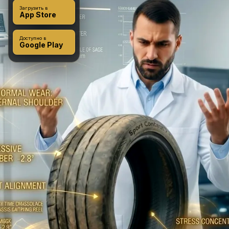
Загрузить в
App Store
Доступно в
Google Play