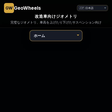
言
GeoWheels
GW
語
改造車向けジオメトリ
完璧なジオメトリ、車高を上げたり下げたサスペンション向け
移
動
先