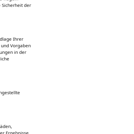
 Sicherheit der
dlage Ihrer
en und Vorgaben
dungen in der
liche
ngestellte
häden,
er Ergebnisse.