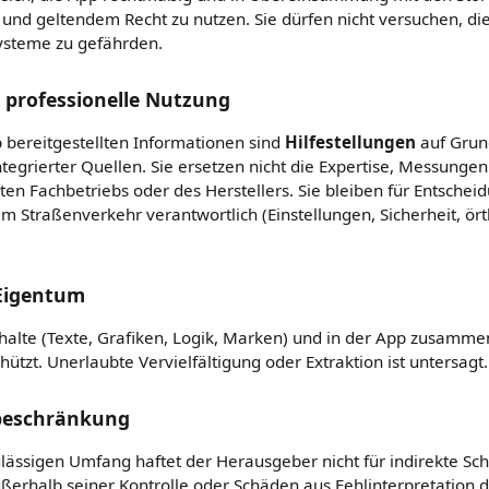
 und geltendem Recht zu nutzen. Sie dürfen nicht versuchen, die
ysteme zu gefährden.
 professionelle Nutzung
 bereitgestellten Informationen sind
Hilfestellungen
auf Grun
tegrierter Quellen. Sie ersetzen nicht die Expertise, Messung
rten Fachbetriebs oder des Herstellers. Sie bleiben für Entschei
im Straßenverkehr verantwortlich (Einstellungen, Sicherheit, ört
 Eigentum
nhalte (Texte, Grafiken, Logik, Marken) und in der App zusamme
ützt. Unerlaubte Vervielfältigung oder Extraktion ist untersagt.
beschränkung
ulässigen Umfang haftet der Herausgeber nicht für indirekte Sc
ßerhalb seiner Kontrolle oder Schäden aus Fehlinterpretation d