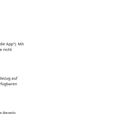
ie App“). Mit
e nicht
Bezug auf
rfügbaren
re-Regeln