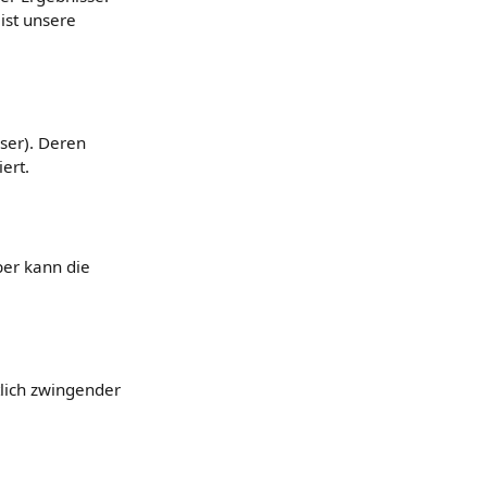
ist unsere
wser). Deren
ert.
ber kann die
tlich zwingender