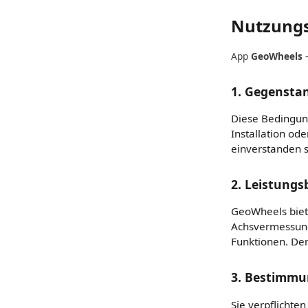
Nutzung
App
GeoWheels
—
1. Gegensta
Diese Bedingun
Installation od
einverstanden s
2. Leistung
GeoWheels biet
Achsvermessung
Funktionen. Der
3. Bestimm
Sie verpflichte